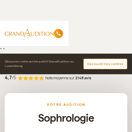
"
"
Découvrez notre centre auditif GrandAudition au
Découvrir nos centres
Luxembourg
Accueil
Sophrologie
4,7
/5
Note moyenne sur
2148 avis
VOTRE AUDITION
Sophrologie