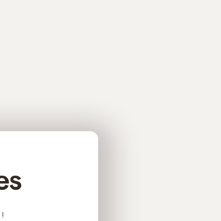
es
 !