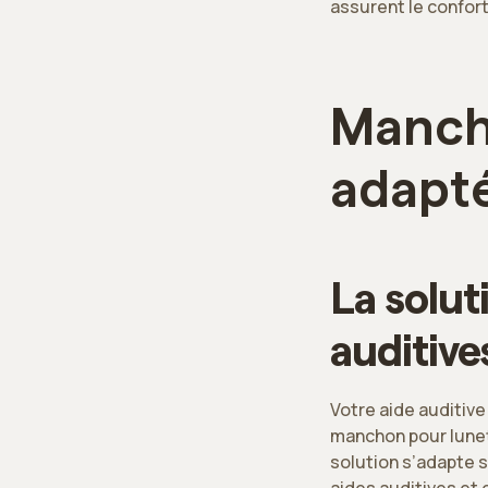
assurent le confort
Manch
adapté
La solut
auditive
Votre aide auditive
manchon pour lunet
solution s’adapte s
aides auditives et 