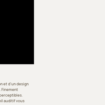
n et d’un design
s. Finement
perceptibles.
l auditif vous