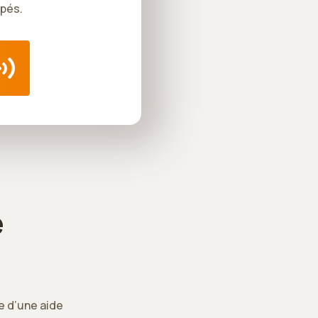
ipés.
e
ce d’une aide