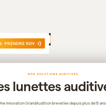
Découvrir nos centres
rg
Note moyenne sur
2148 avis
PRENDRE RDV
NOS SOLUTIONS AUDITIVES
es lunettes auditiv
ne innovation GrandAudition brevetée depuis plus de15 ans