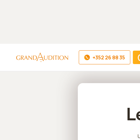
Découvrez notre centre auditif GrandAudition au Luxembou
4,7
/5
+352 26 88 35
Accueil
Les lunettes auditives
L
U