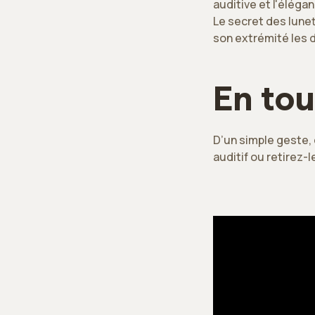
auditive et l'éléga
Le secret des lune
son extrémité les 
En tou
D’un simple geste, 
auditif ou retirez-