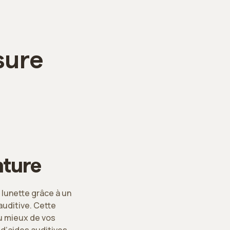
sure
nture
 lunette grâce à un
uditive. Cette
au mieux de vos
 d’aides auditives