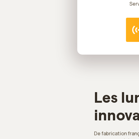
Serv
Les lu
innov
De fabrication fran