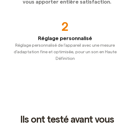
vous apporter entière satisfaction.
2
Réglage personnalisé
Réglage personnalisé de l’appareil avec une mesure
Une
 à
d’adaptation fine et optimisée, pour un son en Haute
no
Définition
Slide 2 of 5.
Ils ont testé avant vous