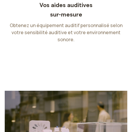
Vos aides auditives
P
sur-mesure
ie
Obtenez un équipement auditif personnalisé selon
votre sensibilité auditive et votre environnement
sonore.
Slide 2 of 4.