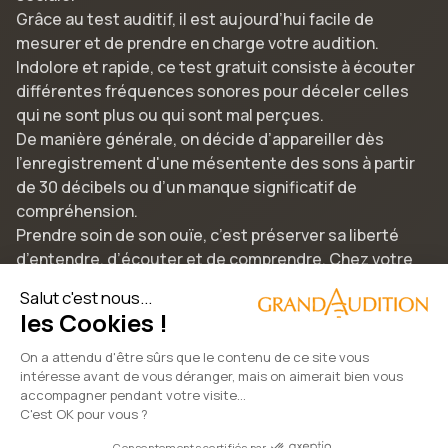
Grâce au test auditif, il est aujourd’hui facile de
mesurer et de prendre en charge votre audition.
Indolore et rapide, ce test gratuit consiste à écouter
différentes fréquences sonores pour déceler celles
qui ne sont plus ou qui sont mal perçues.
De manière générale, on décide d’appareiller dès
l’enregistrement d'une mésentente des sons à partir
de 30 décibels ou d’un manque significatif de
compréhension.
Prendre soin de son ouïe, c’est préserver sa liberté
d’entendre, d’écouter et de comprendre. Chez votre
audioprothésiste GrandAudition, rencontrez notre
Salut c'est nous...
équipe de spécialistes diplômés, testez nos aides
les Cookies !
auditives innovantes et redécouvrez un son naturel et
limpide en toute discrétion.
On a attendu d'être sûrs que le contenu de ce site vous
intéresse avant de vous déranger, mais on aimerait bien vous
accompagner pendant votre visite...
C'est OK pour vous ?
2022 © GrandAudition | Tous droits réservés
Consentements certifiés par